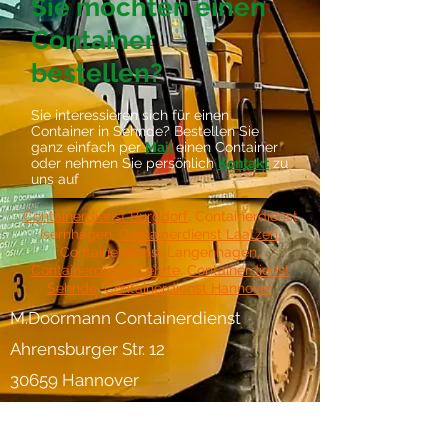
Sie möchten einen
Container
bestellen?
Sie interessieren sich für einen
Container in Sehnde? Bestellen Sie
ganz einfach per
Mail
einen Container
oder nehmen Sie persönlich
Kontakt
zu
uns auf
Containerdienst Burgdorf
, Containerdienst
Isernhagen,
Containerdienst Laatzen
,
Containerdienst Langenhagen,
Containerdienst Lehrte
,
Containerdienst
Sehnde
,
Containerdienst Hannover
M.Doormann Containerdienst
Ahrensburger Str. 12
30659 Hannover
Telefon 0511 / 61 38 142
Telefax 0511 / 61 18 18