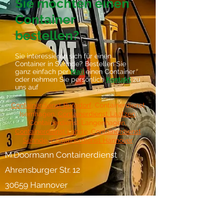
Sie möchten einen
Container
bestellen?
Sie interessieren sich für einen
Container in Sehnde? Bestellen Sie
ganz einfach per
Mail
einen Container
oder nehmen Sie persönlich
Kontakt
zu
uns auf
Containerdienst Burgdorf
, Containerdienst
Isernhagen,
Containerdienst Laatzen
,
Containerdienst Langenhagen,
Containerdienst Lehrte
,
Containerdienst
Sehnde
,
Containerdienst Hannover
M.Doormann Containerdienst
Ahrensburger Str. 12
30659 Hannover
Telefon 0511 / 61 38 142
Telefax 0511 / 61 18 18