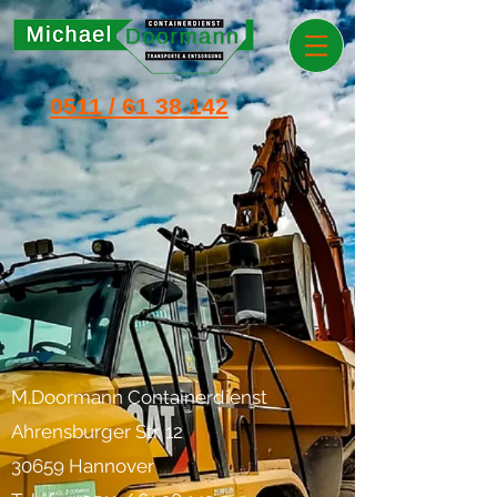
0511 / 61 38 142
M.Doormann Containerdienst
Ahrensburger Str. 12
30659 Hannover